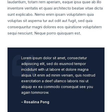
laudantium, totam rem aperiam, eaque ipsa quae ab illo
inventore veritatis et quasi architecto beatae vitae dicta
sunt explicabo. Nemo enim ipsam voluptatem quia
voluptas sit asperna tur aut odit aut fugit, sed quia
consequuntur magni dolores eos quiratione voluptatem
sequi nesciunt. Neque porro quisquam est.
Lorem ipsum dolor sit amet, consectetur
adipisicing elit, sed do eiusmod tempor
incididunt with ut labore et dolore magna
aliqua. Ut enim ad minim veniam, quis nostrud
exercitation a deef ullamco laboris nisi ut
aliquip ex ea commodo consequat see you
again tommorow.
– Rosalina Pong