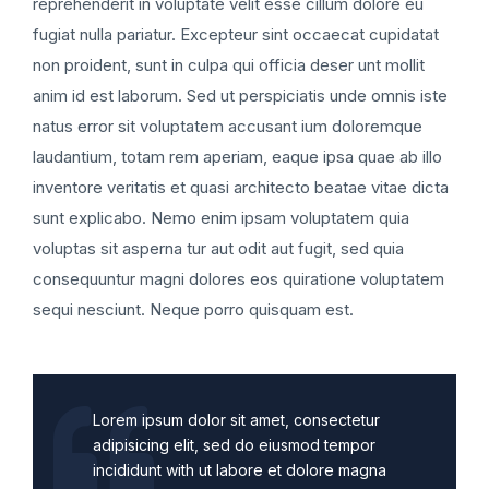
reprehenderit in voluptate velit esse cillum dolore eu
fugiat nulla pariatur. Excepteur sint occaecat cupidatat
non proident, sunt in culpa qui officia deser unt mollit
anim id est laborum. Sed ut perspiciatis unde omnis iste
natus error sit voluptatem accusant ium doloremque
laudantium, totam rem aperiam, eaque ipsa quae ab illo
inventore veritatis et quasi architecto beatae vitae dicta
sunt explicabo. Nemo enim ipsam voluptatem quia
voluptas sit asperna tur aut odit aut fugit, sed quia
consequuntur magni dolores eos quiratione voluptatem
sequi nesciunt. Neque porro quisquam est.
Lorem ipsum dolor sit amet, consectetur
adipisicing elit, sed do eiusmod tempor
incididunt with ut labore et dolore magna