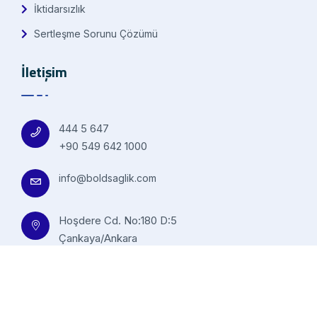
İktidarsızlık
Sertleşme Sorunu Çözümü
İletişim
444 5 647
+90 549 642 1000
info@boldsaglik.com
Hoşdere Cd. No:180 D:5
Çankaya/Ankara
© 2023 Sertleşme Sorunu All design Nexasignal.